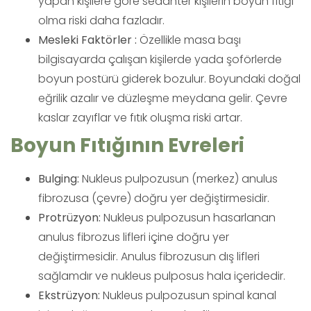
yapan kişilere göre sedanter kişilerin boyun fıtığı
olma riski daha fazladır.
Mesleki Faktörler :
Özellikle masa başı
bilgisayarda çalışan kişilerde yada şoförlerde
boyun postürü giderek bozulur. Boyundaki doğal
eğrilik azalır ve düzleşme meydana gelir. Çevre
kaslar zayıflar ve fıtık oluşma riski artar.
Boyun Fıtığının Evreleri
Bulging:
Nukleus pulpozusun (merkez) anulus
fibrozusa (çevre) doğru yer değiştirmesidir.
Protrüzyon:
Nukleus pulpozusun hasarlanan
anulus fibrozus lifleri içine doğru yer
değiştirmesidir. Anulus fibrozusun dış lifleri
sağlamdır ve nukleus pulposus hala içeridedir.
Ekstrüzyon:
Nukleus pulpozusun spinal kanal