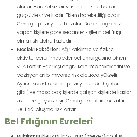
olurlar. Hareketsiz bir yaşam tarzı ile bu kaslar
güçsüzleşir ve kısalır. Eklem hareketliliği azalır.
Omurga pozisyonu bozulur. Düzenli egzersiz
yapan kişilere göre sedanter kişilerin bel fıtığı
olma riski daha fazladır.
Mesleki Faktörler :
Ağır kaldırma ve fiziksel
aktivite içeren meslekler bel omurgasına binen
yükü artırır. Eğer kişi doğru kaldırma tekniklerini ve
pozisyonları bilmiyorsa risk oldukça yükselir.
Ayrıca sürekli oturma pozisyonunda ( şoförler
gibi ) ve masa başı işlerde çalışan kişilerde kaslar
kısalır ve güçsüzleşir. Omurga postürü bozulur.
Bel fıtığı oluşma riski artar.
Bel Fıtığının Evreleri
Bulging:
Nukleus pulpozusun (merkez) anulus