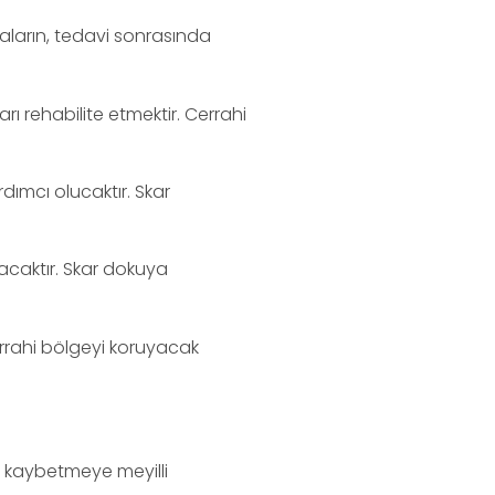
aların, tedavi sonrasında
rı rehabilite etmektir. Cerrahi
ımcı olucaktır. Skar
acaktır. Skar dokuya
errahi bölgeyi koruyacak
i kaybetmeye meyilli