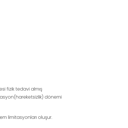
i fizik tedavi almış
izasyon(hareketsizlik) dönemi
lem limitasyonları oluşur.