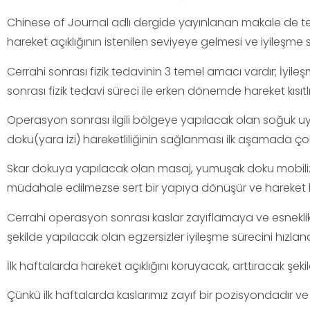
Chinese of Journal adlı dergide yayınlanan makale de ted
hareket açıklığının istenilen seviyeye gelmesi ve iyileşme
Cerrahi sonrası fizik tedavinin 3 temel amacı vardır; İyile
sonrası fizik tedavi süreci ile erken dönemde hareket kısıtlı
Operasyon sonrası ilgili bölgeye yapılacak olan soğuk uy
doku(yara izi) hareketliliğinin sağlanması ilk aşamada ço
Skar dokuya yapılacak olan masaj, yumuşak doku mobiliza
müdahale edilmezse sert bir yapıya dönüşür ve hareket kıs
Cerrahi operasyon sonrası kaslar zayıflamaya ve esneklik
şekilde yapılacak olan egzersizler iyileşme sürecini hızlandı
İlk haftalarda hareket açıklığını koruyacak, arttıracak şek
Çünkü ilk haftalarda kaslarımız zayıf bir pozisyondadır 