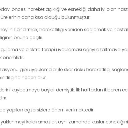
avi öncesi hareket açıklığı ve esnekliği daha iyi olan hast
 sürelerinin daha kısa olduğu bulunmuştur.
şmeyi hızlandırmak, hareketliliği yeniden sağlamak ve hastala
lığının önüne geçilir.
gulama ve elektro terapi uygulaması ağrıyı azaltmaya yard
k önemlidir.
syonu gibi uygulamalar ile skar doku hareketliliği sağlan
ıtlılığına neden olur.
lerini kaybetmeye başlar demiştik. İlk haftadan itibaren c
rır.
ilde yapılan egzersizlere önem verilmektedir.
ve yüklenmeyi kaldıramazlar, aynı zamanda kaslar esnekliğin